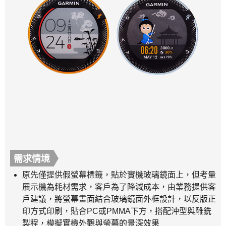
需求情境
原先僅提供假螢幕標籤，貼於實機玻璃鏡面上，但考量
展示機為耗材需求，客戶為了降減成本，由業務提供客
戶建議，將螢幕畫面結合玻璃鏡面外框設計，以反版正
印方式印刷，貼合PC或PMMA下方，搭配沖型與雕銑
製程，模擬實機外觀與螢幕的景深效果