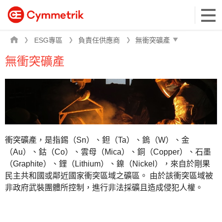
ESG專區
負責任供應商
無衝突礦產
衝突礦產，是指
錫（Sn）、鉭（Ta）、鎢（W）、金
（Au）、鈷（Co）、雲母（Mica）、銅（Copper）、石墨
（Graphite）、鋰（Lithium）、鎳（Nickel）
，來自於剛果
民主共和國或鄰近國家衝突區域之礦區。 由於該衝突區域被
非政府武裝團體所控制，進行非法採礦且造成侵犯人權。