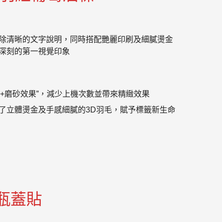
除清晰的文字說明，同時搭配艷麗印刷及細膩燙金
深刻的第一視覺印象
凸+磨砂效果”，減少上機次數並帶來精緻效果
了立體燙金及手感細膩的3D羽毛，賦予標籤新生命
瓶蓋貼