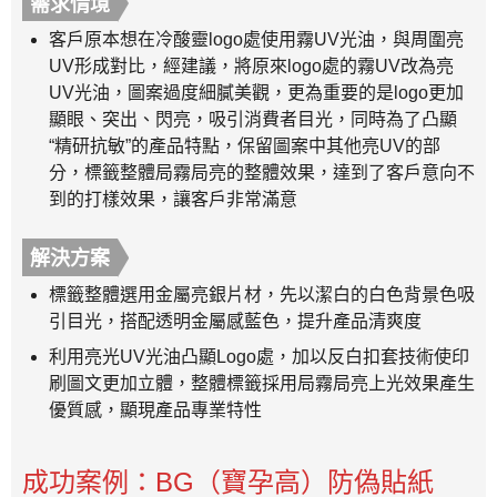
需求情境
客戶原本想在冷酸靈logo處使用霧UV光油，與周圍亮
UV形成對比，經建議，將原來logo處的霧UV改為亮
UV光油，圖案過度細膩美觀，更為重要的是logo更加
顯眼、突出、閃亮，吸引消費者目光，同時為了凸顯
“精研抗敏”的產品特點，保留圖案中其他亮UV的部
分，標籤整體局霧局亮的整體效果，達到了客戶意向不
到的打樣效果，讓客戶非常滿意
解決方案
標籤整體選用金屬亮銀片材，先以潔白的白色背景色吸
引目光，搭配透明金屬感藍色，提升產品清爽度
利用亮光UV光油凸顯Logo處，加以反白扣套技術使印
刷圖文更加立體，整體標籤採用局霧局亮上光效果產生
優質感，顯現產品專業特性
成功案例：BG（寶孕高）防偽貼紙