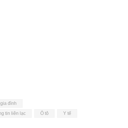
gia đình
g tin liên lạc
Ô tô
Y tế