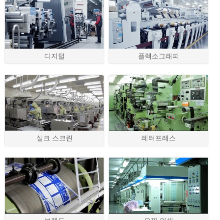
디지털
플렉소그래피
실크 스크린
레터프레스