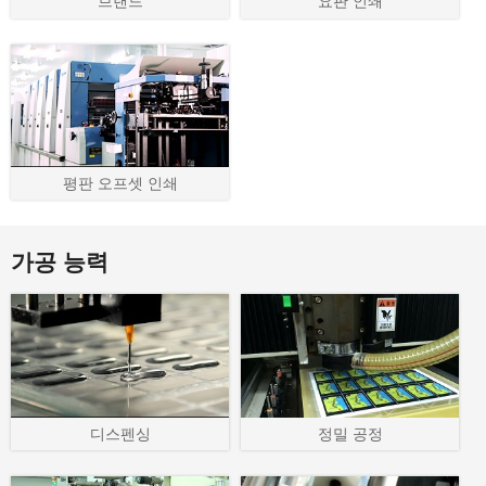
브랜드
요판 인쇄
평판 오프셋 인쇄
가공 능력
디스펜싱
정밀 공정