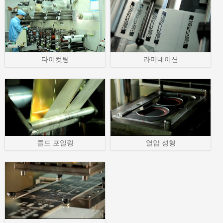
다이컷팅
라미네이션
콜드 포일링
열압 성형